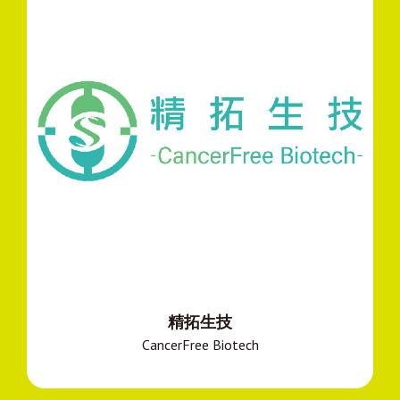
精拓生技
CancerFree Biotech