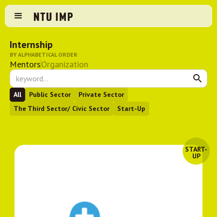
Internship
BY ALPHABETICAL ORDER
Mentors
Organization
All
Public Sector
Private Sector
The Third Sector/ Civic Sector
Start-Up
START-
UP