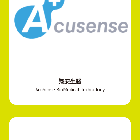
翔安生醫
AcuSense BioMedical Technology