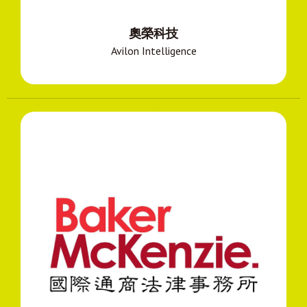
奧榮科技
Avilon Intelligence